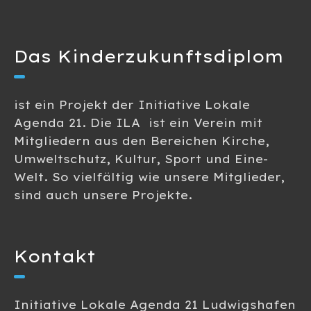
h
n
n
t
S
Das Kinderzukunftsdiplom
e
u
n
ist ein Projekt der Initiative Lokale
-
c
Agenda 21. Die ILA ist ein Verein mit
N
Mitgliedern aus den Bereichen Kirche,
h
a
Umweltschutz, Kultur, Sport und Eine-
e
Welt. So vielfältig wie unsere Mitglieder,
v
sind auch unsere Projekte.
u
i
g
n
a
Kontakt
d
t
A
i
Initiative Lokale Agenda 21 Ludwigshafen