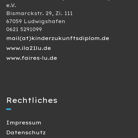
o
e.V.
n
Bismarckstr. 29, Zi. 111
n
s
67059 Ludwigshafen
0621 5291099
i
mail(at)kinderzukunftsdiplom.de
c
www.ila21lu.de
www.faires-lu.de
h
t
e
Rechtliches
n
,
Impressum
N
Datenschutz