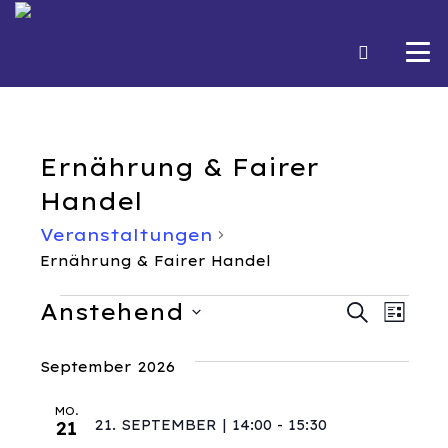
Ernährung & Fairer
Handel
Veranstaltungen
Ernährung & Fairer Handel
V
V
Anstehend
V
Suche
Liste
e
Datum
e
e
September 2026
wählen.
r
r
r
a
MO.
21. SEPTEMBER | 14:00
-
15:30
21